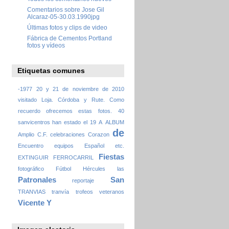
Comentarios sobre Jose Gil
Alcaraz-05-30.03.1990jpg
Últimas fotos y clips de video
Fábrica de Cementos Portland
fotos y vídeos
Etiquetas comunes
-1977
20 y 21 de noviembre de 2010
visitado Loja. Córdoba y Rute. Como
recuerdo ofrecemos estas fotos.
40
sanvicentros han estado el 19
A
ALBUM
de
Amplio
C.F.
celebraciones
Corazon
Encuentro
equipos
Español
etc.
Fiestas
EXTINGUIR
FERROCARRIL
fotográfico
Fútbol
Hércules
las
Patronales
San
reportaje
TRANVIAS
tranvía
trofeos
veteranos
Vicente
Y