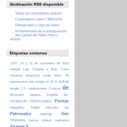
Sindicación RSS disponible
Todos los comentarios nuevos
Comentarios sobre CIMG0654
Últimas fotos y clips de video
50 Aniversario de la Inauguración
del Campo de Fútbol fotos y
vídeos
Etiquetas comunes
-1977
20 y 21 de noviembre de 2010
visitado Loja. Córdoba y Rute. Como
recuerdo ofrecemos estas fotos.
40
sanvicentros han estado el 19
A
ALBUM
de
Amplio
C.F.
celebraciones
Corazon
Encuentro
equipos
Español
etc.
Fiestas
EXTINGUIR
FERROCARRIL
fotográfico
Fútbol
Hércules
las
Patronales
San
reportaje
TRANVIAS
tranvía
trofeos
veteranos
Vicente
Y