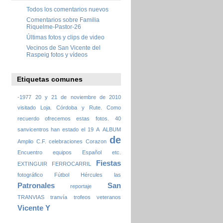
Todos los comentarios nuevos
Comentarios sobre Familia
Riquelme-Pastor-26
Últimas fotos y clips de video
Vecinos de San Vicente del
Raspeig fotos y vídeos
Etiquetas comunes
-1977
20 y 21 de noviembre de 2010
visitado Loja. Córdoba y Rute. Como
recuerdo ofrecemos estas fotos.
40
sanvicentros han estado el 19
A
ALBUM
de
Amplio
C.F.
celebraciones
Corazon
Encuentro
equipos
Español
etc.
Fiestas
EXTINGUIR
FERROCARRIL
fotográfico
Fútbol
Hércules
las
Patronales
San
reportaje
TRANVIAS
tranvía
trofeos
veteranos
Vicente
Y